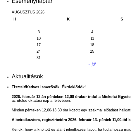
Eseménynaptár
AUGUSZTUS 2026
H
K
S
3
4
10
11
17
18
24
25
31
« júl
Aktualitások
Tisztelt/Kedves Ismerősök, Ékrdeklődők!
2026. február 13-án pénteken 12,00 órakor indul a Miskolci Egyet
az utolsó oktatási nap a félévében.
Minden pénteken 12,00-13,30 óra között egy szakmai előadást hallga
A beiratkozásra, regisztrációra 2026. február 13. péntek 11,00-tól k
Kérjük, hogy a kitöltött és aláírt jelentkezési lapot, ha tudja hozza ma