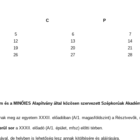
C
P
5
6
7
12
13
14
19
20
21
26
27
28
em és a MINŐIES Alapítvány által közösen szervezett Szépkorúak Akadémi
tnak meg az egyetem XXXII. előadóban (A/1. magasföldszint) a Résztvevők, m
erül sor
a XXXII. előadó (A/1. épület, mfsz) előtti térben.
gával, de helyben is lehetőség lesz annak kitöltésére és aláírására.