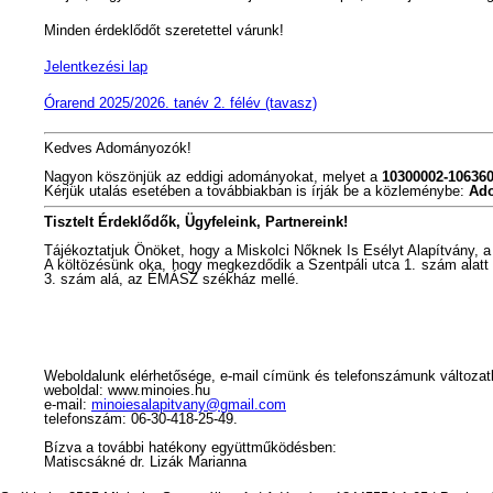
Minden érdeklődőt szeretettel várunk!
Jelentkezési lap
Órarend 2025/2026. tanév 2. félév (tavasz)
Kedves Adományozók!
Nagyon köszönjük az eddigi adományokat, melyet a
10300002-10636
Kérjük utalás esetében a továbbiakban is írják be a közleménybe:
Ad
Tisztelt Érdeklődők, Ügyfeleink, Partnereink!
Tájékoztatjuk Önöket, hogy a Miskolci Nőknek Is Esélyt Alapítvány, 
A költözésünk oka, hogy megkezdődik a Szentpáli utca 1. szám alatt t
3. szám alá, az ÉMÁSZ székház mellé.
Weboldalunk elérhetősége, e-mail címünk és telefonszámunk változat
weboldal: www.minoies.hu
e-mail:
minoiesalapitvany@gmail.com
telefonszám: 06-30-418-25-49.
Bízva a további hatékony együttműködésben:
Matiscsákné dr. Lizák Marianna