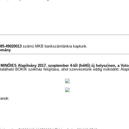
085-49020013
számú MKB bankszámlánkra kaptunk.
omány
.
a
MINŐIES Alapítvány 2017. szeptember 4-től (hétfő) új helyszínen, a Vol
alálható BOKIK székház felújítása, ahol szervezetünk eddig működött. Alapí
lanok: