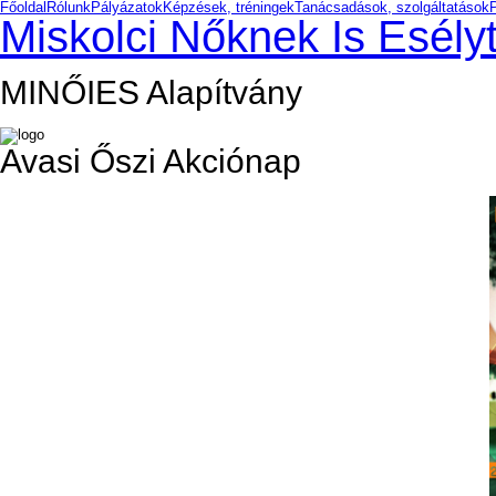
Főoldal
Rólunk
Pályázatok
Képzések, tréningek
Tanácsadások, szolgáltatások
Miskolci Nőknek Is Esélyt
MINŐIES Alapítvány
Avasi Őszi Akciónap