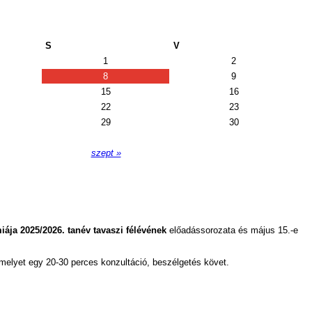
S
V
1
2
8
9
15
16
22
23
29
30
szept »
ája 2025/2026. tanév tavaszi félévének
előadássorozata és május 15.-e
elyet egy 20-30 perces konzultáció, beszélgetés követ.