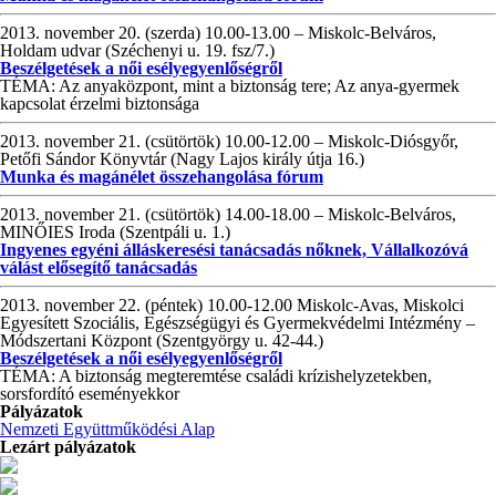
2013. november 20. (szerda) 10.00-13.00 – Miskolc-Belváros,
Holdam udvar (Széchenyi u. 19. fsz/7.)
Beszélgetések a női esélyegyenlőségről
TÉMA: Az anyaközpont, mint a biztonság tere; Az anya-gyermek
kapcsolat érzelmi biztonsága
2013. november 21. (csütörtök) 10.00-12.00 – Miskolc-Diósgyőr,
Petőfi Sándor Könyvtár (Nagy Lajos király útja 16.)
Munka és magánélet összehangolása fórum
2013. november 21. (csütörtök) 14.00-18.00 – Miskolc-Belváros,
MINŐIES Iroda (Szentpáli u. 1.)
Ingyenes egyéni álláskeresési tanácsadás nőknek, Vállalkozóvá
válást elősegítő tanácsadás
2013. november 22. (péntek) 10.00-12.00 Miskolc-Avas, Miskolci
Egyesített Szociális, Egészségügyi és Gyermekvédelmi Intézmény –
Módszertani Központ (Szentgyörgy u. 42-44.)
Beszélgetések a női esélyegyenlőségről
TÉMA: A biztonság megteremtése családi krízishelyzetekben,
sorsfordító eseményekkor
Pályázatok
Nemzeti Együttműködési Alap
Lezárt pályázatok