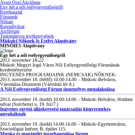
Avasi Őszi Akciónap
Egy hét a női esélyegyenlőségről
Kerekasztal
Fórumok
Nőnap
Rajzpályázat
Archívum
Tudományos tevékenységek
Miskolci Nőknek Is Esélyt Alapítvány
MINŐIES Alapítvány
Egy hét a női esélyegyenlőségről
2013. november 18-22.
Miskolc Megyei Jogú Város Női Esélyegyenlőségi Fórumának
kezdeményezése
INGYENES PROGRAMJAINK (NEMCSAK) NŐKNEK:
2013. november 18. (hétfő) 10.00-14.00 – Miskolc-Belváros,
Városháza-Díszterem (Városház tér 8.)
A Női Esélyegyenlőségi Fórum ünnepélyes megalakulása
2013. november 19. (kedd) 10.00-14.00 – Miskolc-Belváros, Holdam
udvar (Széchenyi u. 19. fsz/7.)
Ingyenes egyéni álláskeresési tanácsadás kisgyermekes
anyukáknak
2013. november 19. (kedd) 14.00-16.00 – Miskolc-Egyetemváros,
Szociológiai Intézet, B. épület 115.
Munka és magánélet összehangolása fórum