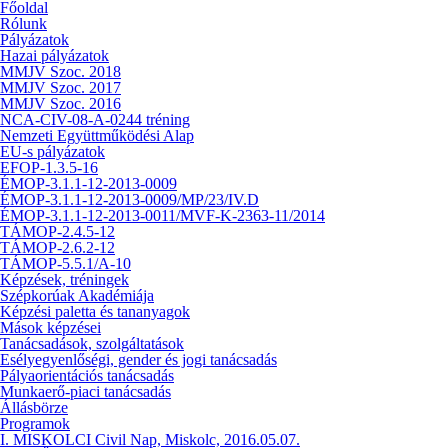
Főoldal
Rólunk
Pályázatok
Hazai pályázatok
MMJV Szoc. 2018
MMJV Szoc. 2017
MMJV Szoc. 2016
NCA-CIV-08-A-0244 tréning
Nemzeti Együttműködési Alap
EU-s pályázatok
EFOP-1.3.5-16
ÉMOP-3.1.1-12-2013-0009
ÉMOP-3.1.1-12-2013-0009/MP/23/IV.D
ÉMOP-3.1.1-12-2013-0011/MVF-K-2363-11/2014
TÁMOP-2.4.5-12
TÁMOP-2.6.2-12
TÁMOP-5.5.1/A-10
Képzések, tréningek
Szépkorúak Akadémiája
Képzési paletta és tananyagok
Mások képzései
Tanácsadások, szolgáltatások
Esélyegyenlőségi, gender és jogi tanácsadás
Pályaorientációs tanácsadás
Munkaerő-piaci tanácsadás
Állásbörze
Programok
I. MISKOLCI Civil Nap, Miskolc, 2016.05.07.