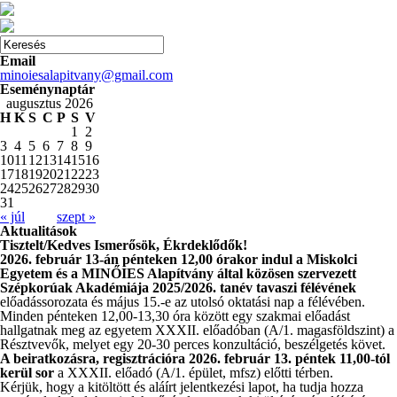
Email
minoiesalapitvany@gmail.com
Eseménynaptár
augusztus 2026
H
K
S
C
P
S
V
1
2
3
4
5
6
7
8
9
10
11
12
13
14
15
16
17
18
19
20
21
22
23
24
25
26
27
28
29
30
31
« júl
szept »
Aktualitások
Tisztelt/Kedves Ismerősök, Ékrdeklődők!
2026. február 13-án pénteken 12,00 órakor indul a Miskolci
Egyetem és a MINŐIES Alapítvány által közösen szervezett
Szépkorúak Akadémiája 2025/2026. tanév tavaszi félévének
előadássorozata és május 15.-e az utolsó oktatási nap a félévében.
Minden pénteken 12,00-13,30 óra között egy szakmai előadást
hallgatnak meg az egyetem XXXII. előadóban (A/1. magasföldszint) a
Résztvevők, melyet egy 20-30 perces konzultáció, beszélgetés követ.
A beiratkozásra, regisztrációra 2026. február 13. péntek 11,00-tól
kerül sor
a XXXII. előadó (A/1. épület, mfsz) előtti térben.
Kérjük, hogy a kitöltött és aláírt jelentkezési lapot, ha tudja hozza