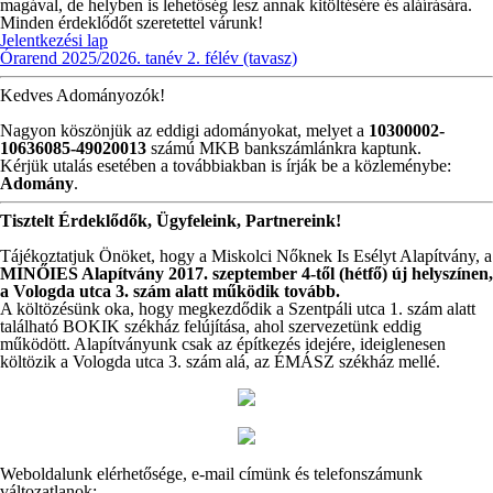
magával, de helyben is lehetőség lesz annak kitöltésére és aláírására.
Minden érdeklődőt szeretettel várunk!
Jelentkezési lap
Órarend 2025/2026. tanév 2. félév (tavasz)
Kedves Adományozók!
Nagyon köszönjük az eddigi adományokat, melyet a
10300002-
10636085-49020013
számú MKB bankszámlánkra kaptunk.
Kérjük utalás esetében a továbbiakban is írják be a közleménybe:
Adomány
.
Tisztelt Érdeklődők, Ügyfeleink, Partnereink!
Tájékoztatjuk Önöket, hogy a Miskolci Nőknek Is Esélyt Alapítvány, a
MINŐIES Alapítvány 2017. szeptember 4-től (hétfő) új helyszínen,
a Vologda utca 3. szám alatt működik tovább.
A költözésünk oka, hogy megkezdődik a Szentpáli utca 1. szám alatt
található BOKIK székház felújítása, ahol szervezetünk eddig
működött. Alapítványunk csak az építkezés idejére, ideiglenesen
költözik a Vologda utca 3. szám alá, az ÉMÁSZ székház mellé.
Weboldalunk elérhetősége, e-mail címünk és telefonszámunk
változatlanok: