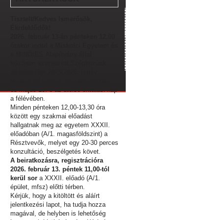
Tisztelt/Kedves Ismerősök,
Ékrdeklődők!
2026. február 13-án pénteken 12,00
órakor indul a Miskolci Egyetem és
a MINŐIES Alapítvány által
közösen szervezett Szépkorúak
Akadémiája 2025/2026. tanév
tavaszi félévének
előadássorozata
és május 15.-e az utolsó oktatási nap
a félévében.
Minden pénteken 12,00-13,30 óra
között egy szakmai előadást
hallgatnak meg az egyetem XXXII.
előadóban (A/1. magasföldszint) a
Résztvevők, melyet egy 20-30 perces
konzultáció, beszélgetés követ.
A beiratkozásra, regisztrációra
2026. február 13. péntek 11,00-tól
kerül sor
a XXXII. előadó (A/1.
épület, mfsz) előtti térben.
Kérjük, hogy a kitöltött és aláírt
jelentkezési lapot, ha tudja hozza
magával, de helyben is lehetőség