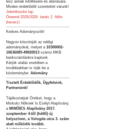
lesz annak kitöltésére és aláírására.
Minden érdeklődőt szeretettel várunk!
Jelentkezési lap
Órarend 2025/2026. tanév 2. félév
(tavasz)
Kedves Adományozók!
Nagyon köszönjük az eddigi
adományokat, melyet a
10300002-
10636085-49020013
számú MKB
bankszámlánkra kaptunk.
Kérjük utalás esetében a
továbbiakban is írják be a
közleménybe:
Adomány
.
Tisztelt Érdeklődők, Ügyfeleink,
Partnereink!
Tájékoztatjuk Önöket, hogy a
Miskolci Nőknek Is Esélyt Alapítvány,
a
MINŐIES Alapítvány 2017.
szeptember 4-től (hétfő) új
helyszínen, a Vologda utca 3. szám
alatt működik tovább.