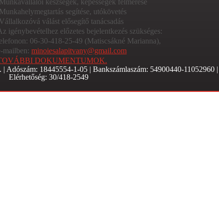
Munkavállalói készségek, képességek felmérése
Munkahelymegtartás segítése, utókövetés
Vállalkozóvá válást elősegítő tanácsadás
Az igénybevételhez előzetes bejelentkezés szükséges:
telefonon: 06-30-418-25-49 (Matiscsákné Marianna),
e-mailben:
minoiesalapitvany@gmail.com
TOVÁBBI DOKUMENTUMOK.
 1. | Adószám: 18445554-1-05 | Bankszámlaszám: 54900440-11052960 |
Elérhetőség: 30/418-2549