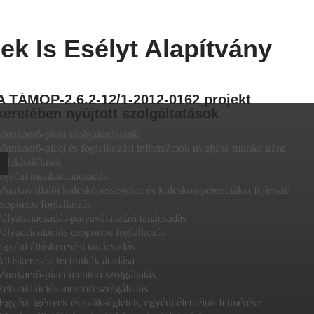
ek Is Esélyt Alapítvány
A TÁMOP-2.6.2-12/1-2012-0162 projekt
keretében nyújtott szolgáltatások
Munkaerő-piaci szolgáltatásaink:
Munkaerő-piaci és foglalkozási információk nyújtása munka iránt
érdeklődőknek
Egyéni munkatanácsadás
Munkavállalói kulcsképességeket és kulcskompetenciákat fejlesztő
csoportos foglalkozás
Pályatanácsadás-pályaválasztási tanácsadás
Pályaorientációs csoportos foglalkozás
Egyéni álláskeresési tanácsadás
Álláskeresési technikák átadása
Munkaerő-piaci mentori szolgáltatás
Rehabilitációs mentori szolgáltatás
Egyéni igények és szükségletek, egyéni életcélok felmérése