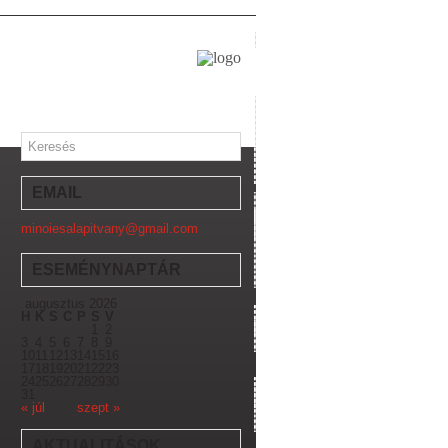
EMAIL
minoiesalapitvany@gmail.com
ESEMÉNYNAPTÁR
augusztus 2026
H
K
S
C
P
S
V
1
2
3
4
5
6
7
8
9
10
11
12
13
14
15
16
17
18
19
20
21
22
23
24
25
26
27
28
29
30
31
« júl
szept »
AKTUALITÁSOK